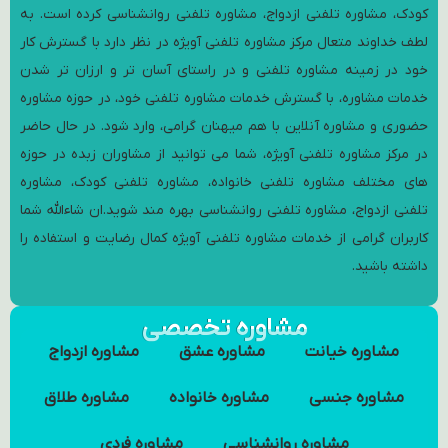
. به
 کار
 شدن
اوره
حاضر
حوزه
وره
 شما
ه را