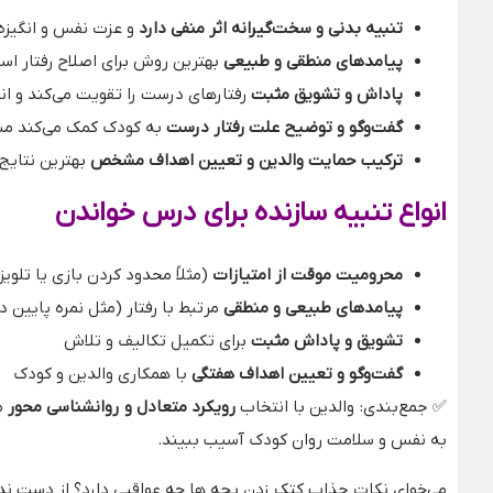
تنبیه بدنی و سخت‌گیرانه اثر منفی دارد
و عزت نفس و انگیزه
پیامدهای منطقی و طبیعی
بهترین روش برای اصلاح رفتار اس
پاداش و تشویق مثبت
رفتارهای درست را تقویت می‌کند و انگ
گفت‌وگو و توضیح علت رفتار درست
به کودک کمک می‌کند مسئو
ترکیب حمایت والدین و تعیین اهداف مشخص
بهترین نتایج 
انواع تنبیه سازنده برای درس خواندن
محرومیت موقت از امتیازات
(مثلاً محدود کردن بازی یا تلویز
پیامدهای طبیعی و منطقی
مرتبط با رفتار (مثل نمره پایین 
تشویق و پاداش مثبت
برای تکمیل تکالیف و تلاش
گفت‌وگو و تعیین اهداف هفتگی
با همکاری والدین و کودک
✅ جمع‌بندی: والدین با انتخاب
رویکرد متعادل و روانشناسی محور
می
به نفس و سلامت روان کودک آسیب ببیند.
می‌خوای نکات جذاب کتک زدن بچه ها چه عواقبی دارد؟ از دست ند