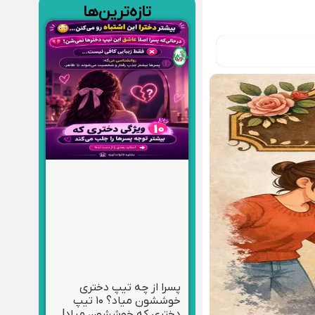
تازه‌ترین‌ها
پسرا از چه تیپ دختری
خوششون میاد؟ ۱۰ تیپ
دختری که خوششون میاد!