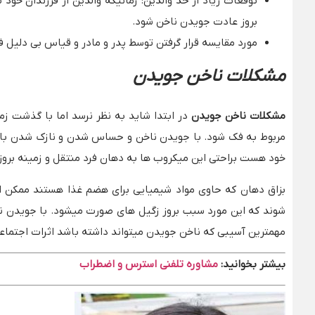
توقعات زیاد از حد والدین: زمانیکه والدین از فرزندان خو
بروز عادت جویدن ناخن شود.
مورد مقایسه قرار گرفتن توسط پدر و مادر و قیاس بی دلیل فرز
مشکلات ناخن جویدن
مشکلات ناخن جویدن
در ابتدا شاید به نظر نرسد اما با گذشت زم
مربوط به فک شود. با جویدن ناخن و حساس شدن و نازک شدن باف
خود هست براحتی این میکروب ها به دهان فرد منتقل و زمینه بروز
بزاق دهان که حاوی مواد شیمیایی برای هضم غذا هستند ممک
شوند که این مورد سبب بروز زگیل های صورت میشود. با جویدن نا
مهمترین آسیبی که ناخن جویدن میتواند داشته باشد اثرات اجتماع
بیشتر بخوانید:
مشاوره تلفنی استرس و اضطراب