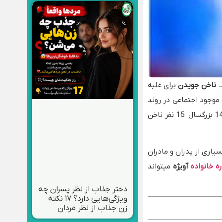
.
ناخن جویدن
برای غلبه
وجود اجتماعی در روند
رشد خود با گونه های مختلفی برخورد میکند. گاهی این برخوردها مجبور به استفاده از مکانیزم های دفاعی میشود. طبق تحقیقات از هر 140 بزرگسال 15 نفر ناخن
سیاری از پدران و مادران
ه خانواده
آویژه
میتواند
دختر جذاب از نظر پسران چه
ویژگی‌هایی دارد؟ ۱۷ نکته
زن جذاب از نظر مردان