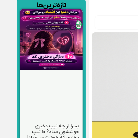
تازه‌ترین‌ها
پسرا از چه تیپ دختری
خوششون میاد؟ ۱۰ تیپ
دختری که خوششون میاد!