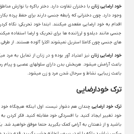
خود ارضایی زنان
با دختران تفاوت دارد. دختر باکره با نوازش مناط
وجود دارد. چون دخترانی که رابطه جنسی دارند برای حفظ پرده بکا
اقدام به خود ارضایی مقعدی میکنند. ابتدا خود تحریکی: نگاه 
جنسی مانند دیلدو و لرزاننده ها برای تحریک و ارضا استفاده میکن
های جنسی چون کاملا استریل نمیشوند اکثرا آلوده هستند. از طرفی
خود ارضایی زنان
نیز اعتیاد آور بوده و در زنان از تمایل به مرد
باعث آرامش میشود. هربخش بدن دارای سلولهای عصبی و پیام رسان
باعث زیبایی، نشاط و سرحال شدن مرد و زن میشود.
ترک خودارضایی
ترک خود ارضایی
چندان هم دشوار نیست. اول اینکه هیچگاه خود ر
خود تغییر ایجاد کنید. با افسردگی خود مقابله کنید. فکر کردن
باشید و از ذهنتان به آرامی کمک بگیرید حتما موفق خواهید شد. یکی
سکس نباشید بلکه با او در بیرون ازخانه جشن بگیرید، قدم بزنید و