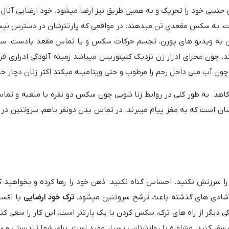
ق جنسی خود را تحریک و به همین طریق نیز ارضا میشود. خود ارضایی آنال 
رت، به سکس مقعدی تن میدهند. در مواقعی که پارتنرشان در دسترس نیست 
کردن به ویدیو های پورن، تجسم حرکات سکس و یا تماس مقعد بادست. س
ند. چون مجرای ادرار زن نزدیک کلیتوریس میباشد زمینه آلودگی ادراری ف
 چون آب منی داخل رحم را مرطوب و حتی ویتامینه میکند اکثر زنان دچار 
 میکاهد. به طور کلی در روابط زنا شویی چون سکس دو نفره با ملعبه و ت
 است که به مغز پیام میبرند. در تماس بدن دونفر باهم، سروتنین در
ا سرزنش نکنید. احساس گناه نکنید. ذهن خود را رها کرده و بخواهید 
 به شادی های گذشته باعث ترشح سروتنین میشود.
ترک خود ارضایی
با افسر
 دیگر از راه های ترک، سکس کردن با یک پارتنر است. این کار را سعی کنی
 سفر کنید. مشاوره با روانشناس بسیار مفید است. برای شما تندرستی و س