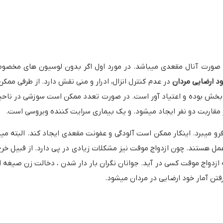
صورت 1- خود تحریکی آلت و ارضا 2- به صورت آنال مقعدی میباشد. در مورد اول اگر بدون لوسیون 
د ارضایی مردان
در عدم کنترل انزال، ادرار و منی نقش دارد. از طرفی ممکن
ت بخش بوده و اعتیاد آور است. در صورت تعدد ممکن است سوزشی در ناح
 مقاربت دو نفر ایجاد میشود. و یک بیماری سرایت کننده ویروسی است.
و میبرد. اینکار ممکن است آلودگی و عفونت مقعدی ایجاد کند. البته مید
مل هستند. چون ازدواج موقت نیز مشکلات زیادی در پی دارد. از قبیل خرج
زدواج موقت کسی در آید. جوانان نگران بار دار شدن ، دخالت زن صیغه ای
رفتن آمار خود ارضایی در مردان میشود.