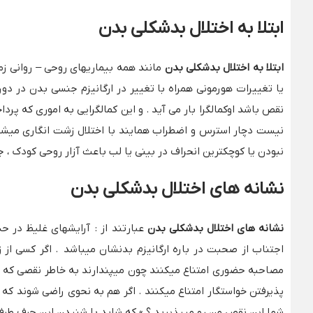
ابتلا به اختلال بدشکلی بدن
ابتلا به اختلال بدشکلی بدن
مانند همه بیماریهای روحی – روانی زمی
یا تغییرات هورمونی همراه با تغییر در ارگانیزم جنسی بدن در دورا
نقص باشد اوکمالگرا بار می آید . و این کمالگرایی به اموری که پر
نیست دچار استرس و اضطراب همایند با اختلال زشت انگاری میشود
نبودن یا کوچکترین انحراف در بینی یا لب باعث آزار روحی کودک ، ج
نشانه های اختلال بدشکلی بدن
نشانه های اختلال بدشکلی بدن
عبارتند از : آرایشهای غلیظ در ح
اجتناب از صحبت در باره ارگانیزم بدنشان میباشد . اگر کسی از زی
مصاحبه حضوری امتناع میکنند چون میپندارند به خاطر نقصی که دار
پذیرفتن خواستگار امتناع میکنند . اگر هم به نحوی راضی شوند که 
شما این نقص من رو میپذیرید ؟ » که شاید با شنیدن این حرف طرف م