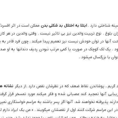
نه شناختی دارد .
ابتلا به اختلال بد شکلی بدن
ممکن است در اثر افسردگ
ن بلوغ . نوع تربیت والدین نیز بی تاثیر نیست . وقتی والدین در هر کار
داخت آنها در توان خودش نیست نیز تعمیم پیدا میکند . چون فرد قادر به پ
 . یک لک کوچک در صورت یا کمی مرتب نبودن ردیف دندانها به او صدمه
وان یا بزرگسال میشود .
د گریم ، پوشاندن نقاط ضعف که در نظرشان نقص دارد .از دیگر
نشانه ها
بایی آنها تمجید کند عصبانی شده و فکر میکند مورد تمسخر قرار گرفته ا
ند پذیرفته نخواهند شد. آنها اگر پسر باشند به مراسم خواستگاری نمیرو
در این مراسم شرکت کنند اول از نقصشان میگویند . « من یک ایراد دارم 
قابل به خنده بیوفتد . چون اصلا این نقص یا وجود ندارد یا در حدی نیس