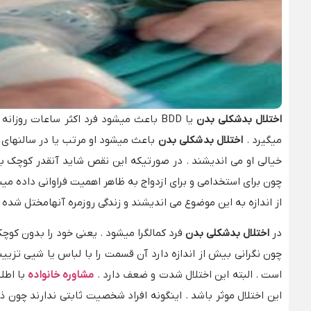
اختلال بدشکلی بدن
یا BDD باعث میشود فرد اکثر ساعات روزا
میگیرد .
اختلال بد
شکلی بدن
باعث میشود او مرتب یا در سالنهای 
خیالی او می اندیشند . در صورتیکه این نقص شاید آنقدر کوچک با
چون برای استخدامی و برای ازدواج به ظاهر اهمیت فراوانی داده م
از اندازه به این موضوع می اندیشند و زندگی روزمره آنهامختل شده نی
در
اختلال بد
شکلی بدن
فرد کمالگرا میشود . یعنی خود را بدون کوچ
چون نگرانی بیش از اندازه دارد آن قسمت را با لباس یا شیی تزیین
است . البته این اختلال شدت و ضعف دارد .
مشاوره خانواده
با اطلا
این اختلال موثر باشد . اینگونه افراد شخصیت ثابتی ندارند چون