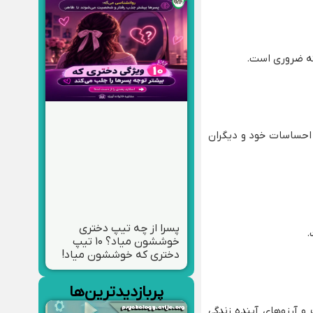
کته ضروری است.
 احساسات خود و دیگران
پسرا از چه تیپ دختری
.
خوششون میاد؟ ۱۰ تیپ
دختری که خوششون میاد!
پربازدیدترین‌ها
و آرزوهای آینده زندگی